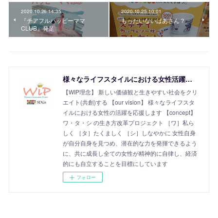
2020.10.26 14:35
2020.10.25 10:01
『チアフルハッピーママ
もったいないばあさん？
CLUB』発足
様々なライフスタイルにおける女性活躍を応援！SDGs Women's Innovation Project
【WIP理念】 新しい価値観と生きやすい社会をクリ
エイト(共創)する 【our vision】 様々なライフスタ
イルにおける女性の活躍を応援します 【concept】
ワ・タ・シ の生き方改革プロジェクト ［ワ］私ら
しく ［タ］たくましく ［シ］しなやかに 女性自身
が自分自身を見つめ、潜在的な力を発揮できるよう
に、共に成長し全ての女性が精神的に自律し、経済
的にも自立することを目標にしています
フォロー