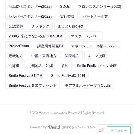
(
10
)
(
12
)
(
1
)
商品提供スポンサー(2022)
SDGs
ブロンズスポンサー(2022)
(
11
)
(
16
)
シルバースポンサー(2022)
実行委員
パートナー企業
公認講師
クッキング
まえどりproject
(
27
)
2030未来につながるおうちSDGs
マスターメンバー
(
24
)
ProjectTeam
講座研修開発PJ
マネージャー・本部メンバー
近畿地方
中部・東海地方
関東地方
４コマ漫画
北海道
九州地方・沖縄
規約
Smile Festivaメイン企画
Smile Festival3月7日
Smile Festival3月6日
Smile Festival参加プレゼント
チアフルハッピーママCLUB
SDGs Women's Innovation Project All Rights Reserved.
Powered by
無料でホームページをつくろう
AmebaOwnd
フォロー