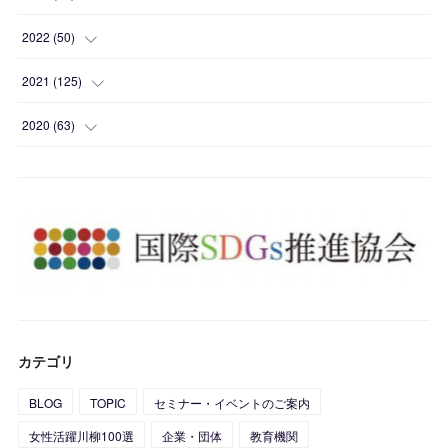
(
1
)
2022
(
50
)
(
2
)
(
2
)
2021
(
125
)
(
4
)
(
1
)
(
10
)
2020
(
63
)
(
1
)
(
1
)
(
12
)
(
10
)
(
1
)
(
2
)
(
7
)
(
16
)
(
1
)
(
1
)
(
2
)
(
24
)
(
1
)
(
5
)
(
4
)
(
6
)
(
1
)
(
4
)
(
2
)
(
3
)
カテゴリ
(
5
)
(
4
)
(
2
)
BLOG
TOPIC
セミナー・イベントのご案内
(
8
)
(
5
)
(
1
)
女性活躍川柳100選
企業・団体
教育機関