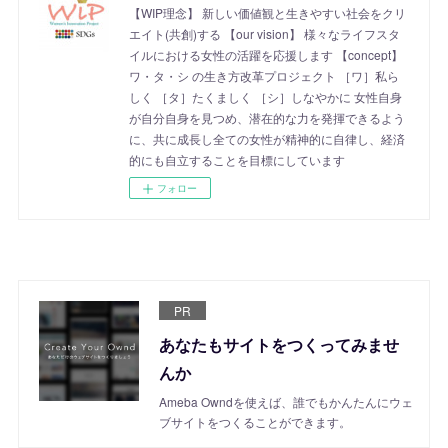
【WIP理念】 新しい価値観と生きやすい社会をクリ
エイト(共創)する 【our vision】 様々なライフスタ
イルにおける女性の活躍を応援します 【concept】
ワ・タ・シ の生き方改革プロジェクト ［ワ］私ら
しく ［タ］たくましく ［シ］しなやかに 女性自身
が自分自身を見つめ、潜在的な力を発揮できるよう
に、共に成長し全ての女性が精神的に自律し、経済
的にも自立することを目標にしています
フォロー
PR
あなたもサイトをつくってみませ
んか
Ameba Owndを使えば、誰でもかんたんにウェ
ブサイトをつくることができます。