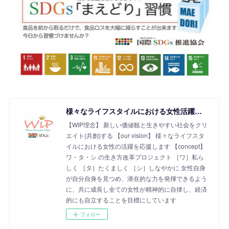
様々なライフスタイルにおける女性活躍を応援！SDGs Women's Innovation Project
【WIP理念】 新しい価値観と生きやすい社会をクリ
エイト(共創)する 【our vision】 様々なライフスタ
イルにおける女性の活躍を応援します 【concept】
ワ・タ・シ の生き方改革プロジェクト ［ワ］私ら
しく ［タ］たくましく ［シ］しなやかに 女性自身
が自分自身を見つめ、潜在的な力を発揮できるよう
に、共に成長し全ての女性が精神的に自律し、経済
的にも自立することを目標にしています
フォロー