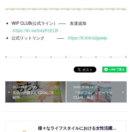
WIP CLUB(公式ライン） ––– 友達追加
https://lin.ee/b4yR1ELB
公式リットリンク –––
https://lit.link/sdgswip
2020.10.27 10:20
2020.10.26 14:35
見切り品購入もSDGsに貢
『チアフルハッピーママ
献‼️‼️
CLUB』発足
様々なライフスタイルにおける女性活躍を応援！SDGs Women's Innovation Project