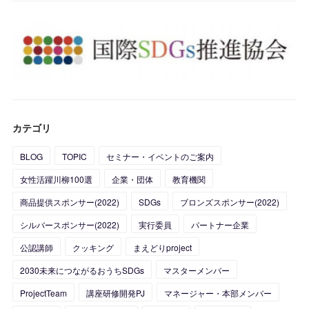
(
1
)
(
2
)
(
7
)
(
16
)
(
1
)
(
1
)
(
2
)
(
24
)
(
1
)
(
5
)
(
4
)
(
6
)
(
1
)
(
4
)
(
2
)
(
3
)
カテゴリ
(
5
)
(
4
)
(
2
)
BLOG
TOPIC
セミナー・イベントのご案内
(
8
)
(
5
)
(
1
)
女性活躍川柳100選
企業・団体
教育機関
(
10
)
(
12
)
(
1
)
商品提供スポンサー(2022)
SDGs
ブロンズスポンサー(2022)
(
11
)
(
16
)
シルバースポンサー(2022)
実行委員
パートナー企業
公認講師
クッキング
まえどりproject
(
27
)
2030未来につながるおうちSDGs
マスターメンバー
(
24
)
ProjectTeam
講座研修開発PJ
マネージャー・本部メンバー