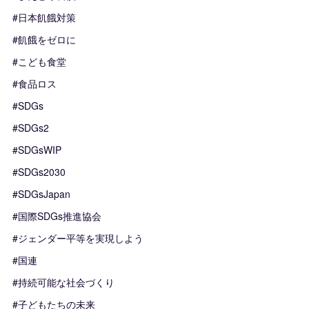
#日本飢餓対策
#飢餓をゼロに
#こども食堂
#食品ロス
#SDGs
#SDGs2
#SDGsWIP
#SDGs2030
#SDGsJapan
#国際SDGs推進協会
#ジェンダー平等を実現しよう
#国連
#持続可能な社会づくり
#子どもたちの未来