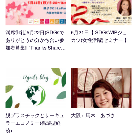
満席御礼)5月22日)SDGsで
5月21日【 SDGsWIPジョ
ありがとうの分かち合い参
カツ(女性活躍)セミナー 】
加者募集‼️ ”Thanks Share…
2022.04.20 07:30
2022.04.23 07:00
脱プラスチックとサーキュ
大阪）馬木 あづさ
ラーエコノミー(循環型経
2022.04.12 14:07
済)