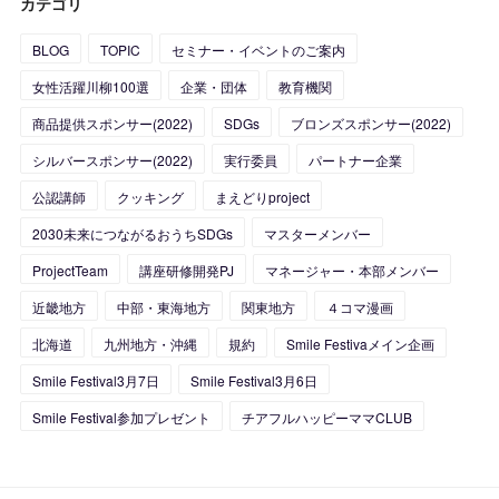
カテゴリ
(
5
)
(
4
)
(
2
)
BLOG
TOPIC
セミナー・イベントのご案内
(
8
)
(
5
)
(
1
)
女性活躍川柳100選
企業・団体
教育機関
(
10
)
(
12
)
(
1
)
商品提供スポンサー(2022)
SDGs
ブロンズスポンサー(2022)
(
11
)
(
16
)
シルバースポンサー(2022)
実行委員
パートナー企業
公認講師
クッキング
まえどりproject
(
27
)
2030未来につながるおうちSDGs
マスターメンバー
(
24
)
ProjectTeam
講座研修開発PJ
マネージャー・本部メンバー
近畿地方
中部・東海地方
関東地方
４コマ漫画
北海道
九州地方・沖縄
規約
Smile Festivaメイン企画
Smile Festival3月7日
Smile Festival3月6日
Smile Festival参加プレゼント
チアフルハッピーママCLUB