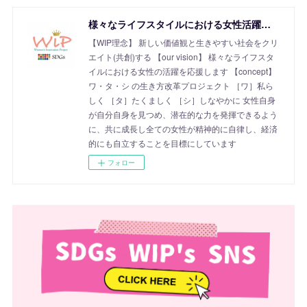
様々なライフスタイルにおける女性活躍を応援！SDGs Women's Innovation Project
【WIP理念】 新しい価値観と生きやすい社会をクリ
エイト(共創)する 【our vision】 様々なライフスタ
イルにおける女性の活躍を応援します 【concept】
ワ・タ・シ の生き方改革プロジェクト ［ワ］私ら
しく ［タ］たくましく ［シ］しなやかに 女性自身
が自分自身を見つめ、潜在的な力を発揮できるよう
に、共に成長し全ての女性が精神的に自律し、経済
的にも自立することを目標にしています
フォロー