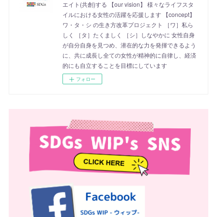
エイト(共創)する 【our vision】 様々なライフスタ
イルにおける女性の活躍を応援します 【concept】
ワ・タ・シ の生き方改革プロジェクト ［ワ］私ら
しく ［タ］たくましく ［シ］しなやかに 女性自身
が自分自身を見つめ、潜在的な力を発揮できるよう
に、共に成長し全ての女性が精神的に自律し、経済
的にも自立することを目標にしています
フォロー