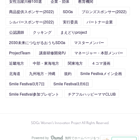
女性活躍川柳100選
企業・団体
教育機関
(
10
)
(
12
)
(
1
)
商品提供スポンサー(2022)
SDGs
ブロンズスポンサー(2022)
(
11
)
(
16
)
シルバースポンサー(2022)
実行委員
パートナー企業
公認講師
クッキング
まえどりproject
(
27
)
2030未来につながるおうちSDGs
マスターメンバー
(
24
)
ProjectTeam
講座研修開発PJ
マネージャー・本部メンバー
近畿地方
中部・東海地方
関東地方
４コマ漫画
北海道
九州地方・沖縄
規約
Smile Festivaメイン企画
Smile Festival3月7日
Smile Festival3月6日
Smile Festival参加プレゼント
チアフルハッピーママCLUB
SDGs Women's Innovation Project All Rights Reserved.
Powered by
無料でホームページをつくろう
AmebaOwnd