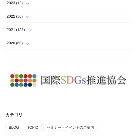
(
1
)
2023
(
12
)
(
1
)
2022
(
50
)
(
2
)
(
2
)
2021
(
125
)
(
4
)
(
1
)
(
10
)
2020
(
63
)
(
1
)
(
1
)
(
12
)
(
10
)
(
1
)
(
2
)
(
7
)
(
16
)
(
1
)
(
1
)
(
2
)
(
24
)
(
1
)
(
5
)
(
4
)
(
6
)
(
1
)
(
4
)
(
2
)
(
3
)
カテゴリ
(
5
)
(
4
)
(
2
)
BLOG
TOPIC
セミナー・イベントのご案内
(
8
)
(
5
)
(
1
)