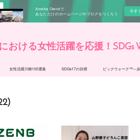
Ameba Owndで
今す
あなただけのホームページやブログをつくろう
性活躍を応援！SDGs Women's In
女性活躍川柳100選集
SDGs17の目標
ピックウォーク™～歩
2)