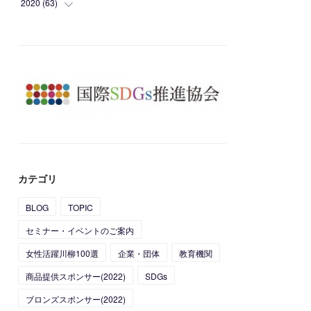
(
4
)
(
1
)
2020
(
63
(
10
)
)
(
1
)
(
1
)
(
12
)
(
10
)
(
1
)
(
2
)
(
7
)
(
16
)
(
1
)
(
1
)
(
2
)
(
24
)
(
1
)
(
5
)
(
4
)
(
6
)
(
1
)
(
4
)
(
2
)
(
3
)
(
5
)
(
4
)
(
2
)
(
8
)
(
5
)
(
1
)
(
10
)
(
12
)
(
1
)
カテゴリ
(
11
)
(
16
)
BLOG
TOPIC
(
27
)
セミナー・イベントのご案内
(
24
)
女性活躍川柳100選
企業・団体
教育機関
商品提供スポンサー(2022)
SDGs
ブロンズスポンサー(2022)