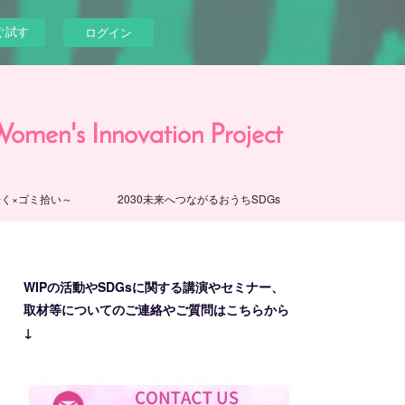
ぐ試す
ログイン
novation Project
く×ゴミ拾い～
2030未来へつながるおうちSDGs
WIPの活動やSDGsに関する講演やセミナー、
取材等についてのご連絡やご質問はこちらから
↓